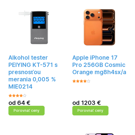
Alkohol tester
Apple iPhone 17
PEIYING KT-571 s
Pro 256GB Cosmic
presnosťou
Orange mg8h4sx/a
merania 0,005 %
MIE0214
od
64
€
od
1203
€
Porovnať ceny
Porovnať ceny