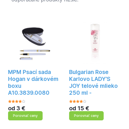
MPM Psací sada
Bulgarian Rose
Hogan v dárkovém
Karlovo LADY’S
boxu
JOY telové mlieko
A10.3839.0080
250 ml -
od
3
€
od
15
€
Porovnať ceny
Porovnať ceny