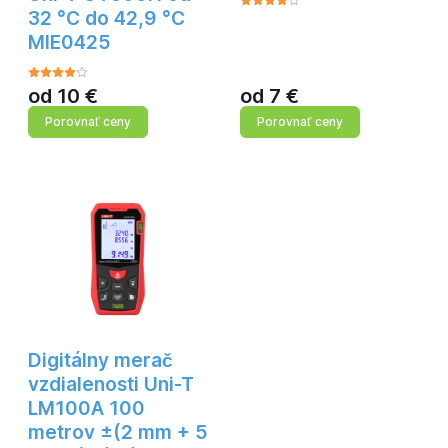
32 °C do 42,9 °C
MIE0425
od
10
€
od
7
€
Porovnať ceny
Porovnať ceny
Digitálny merač
vzdialenosti Uni-T
LM100A 100
metrov ±(2 mm + 5