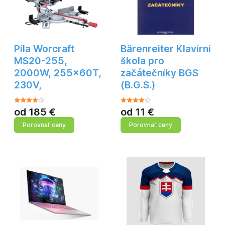
Píla Worcraft
Bärenreiter Klavírní
MS20-255,
škola pro
2000W, 255x60T,
začátečníky BGS
230V,
(B.G.S.)
od
185
€
od
11
€
Porovnať ceny
Porovnať ceny