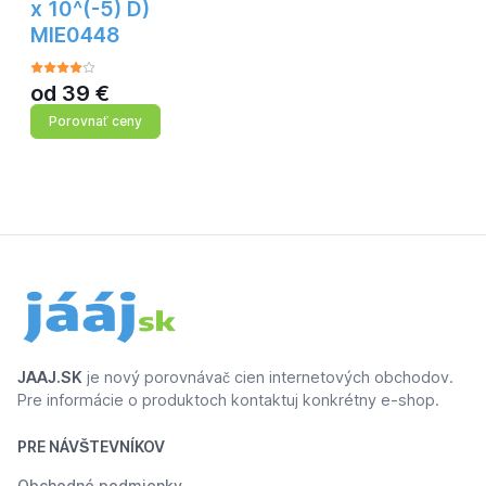
x 10^(-5) D)
MIE0448
od
39
€
Porovnať ceny
JAAJ.SK
je nový porovnávač cien internetových obchodov.
Pre informácie o produktoch kontaktuj konkrétny e-shop.
PRE NÁVŠTEVNÍKOV
Obchodné podmienky