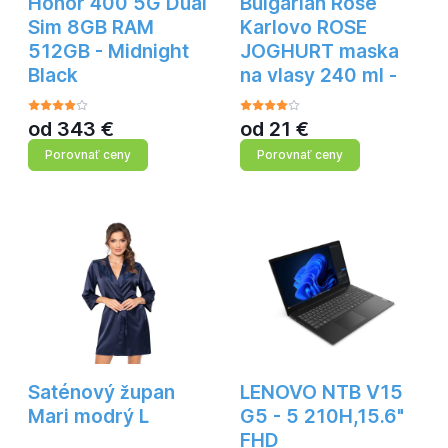
Honor 400 5G Dual
Bulgarian Rose
Sim 8GB RAM
Karlovo ROSE
512GB - Midnight
JOGHURT maska
Black
na vlasy 240 ml -
od
343
€
od
21
€
Porovnať ceny
Porovnať ceny
Saténový župan
LENOVO NTB V15
Mari modrý L
G5 - 5 210H,15.6"
FHD