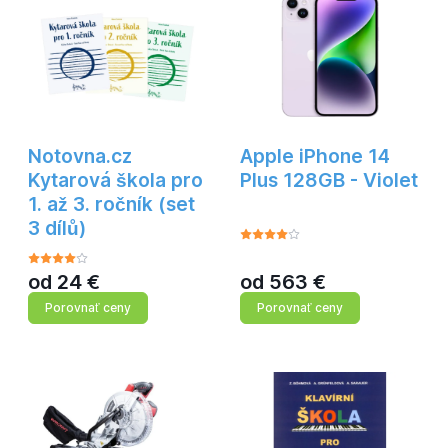
Notovna.cz
Apple iPhone 14
Kytarová škola pro
Plus 128GB - Violet
1. až 3. ročník (set
3 dílů)
od
24
€
od
563
€
Porovnať ceny
Porovnať ceny