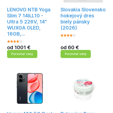
LENOVO NTB Yoga
Slovakia Slovensko
Slim 7 14ILL10 -
hokejový dres
Ultra 5 226V, 14"
biely pánsky
WUXGA OLED,
(2026)
16GB,…
od
1001
€
od
60
€
Porovnať ceny
Porovnať ceny