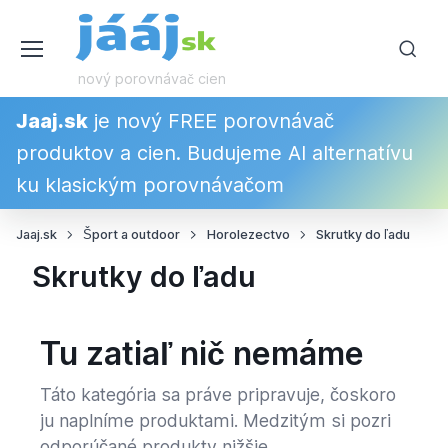
nový porovnávač cien
Jaaj.sk
je nový FREE porovnávač
produktov a cien. Budujeme AI alternatívu
ku klasickým porovnávačom
Jaaj.sk
Šport a outdoor
Horolezectvo
Skrutky do ľadu
Skrutky do ľadu
Tu zatiaľ nič nemáme
Táto kategória sa práve pripravuje, čoskoro
ju naplníme produktami. Medzitým si pozri
odporúčané produkty nižšie.