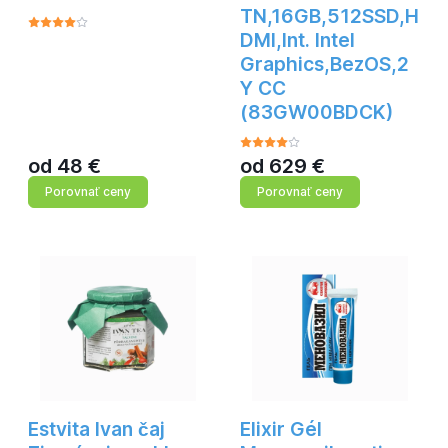
TN,16GB,512SSD,H
DMI,Int. Intel
Graphics,BezOS,2
Y CC
(83GW00BDCK)
od
48
€
od
629
€
Porovnať ceny
Porovnať ceny
Estvita Ivan čaj
Elixir Gél