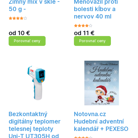
Zimný mix v skle -
Menovazil proti
50 g -
bolesti kĺbov a
nervov 40 ml
od
10
€
od
11
€
Porovnať ceny
Porovnať ceny
Bezkontaktný
Notovna.cz
digitálny teplomer
Hudební adventní
telesnej teploty
kalendář + PEXESO
Uni-T UT305H od